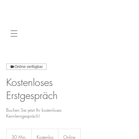
Online verfügbar
Kostenloses
Erstgespräch
Buchen Sie jetzt Ihr kostenloses
Kennlerngespräch!
Kostenlos
30 Min.
3
Kostenlos
Online