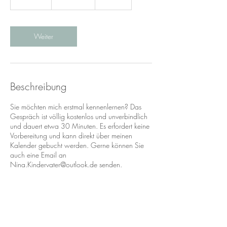
0
M
i
n
Weiter
.
Beschreibung
Sie möchten mich erstmal kennenlernen? Das
Gespräch ist völlig kostenlos und unverbindlich
und dauert etwa 30 Minuten. Es erfordert keine
Vorbereitung und kann direkt über meinen
Kalender gebucht werden. Gerne können Sie
auch eine Email an
Nina.Kindervater@outlook.de senden.
Kontaktangaben